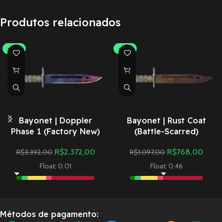
Produtos relacionados
-30%
-30%
Bayonet | Doppler
Bayonet | Rust Coat
Phase 1 (Factory New)
(Battle-Scarred)
R$
2.372,00
R$
768,00
R$
3.392,00
R$
1.097,00
Float: 0.01
Float: 0.46
Métodos de pagamento: