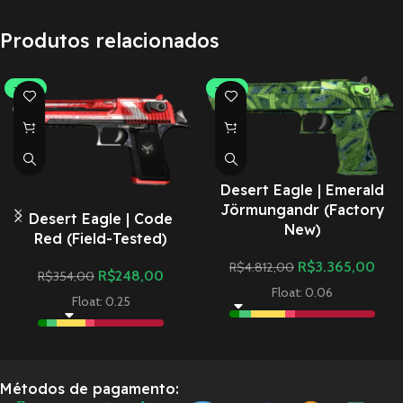
Produtos relacionados
-30%
-30%
Desert Eagle | Emerald
Jörmungandr (Factory
Desert Eagle | Code
New)
Red (Field-Tested)
R$
3.365,00
R$
4.812,00
R$
248,00
R$
354,00
Float: 0.06
Float: 0.25
Métodos de pagamento: