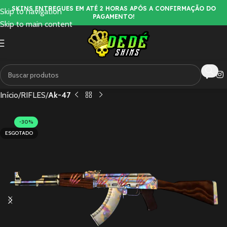
SKINS ENTREGUES EM ATÉ 2 HORAS APÓS A CONFIRMAÇÃO DO
Skip to navigation
PAGAMENTO!
Skip to main content
Início
RIFLES
Ak-47
-30%
ESGOTADO