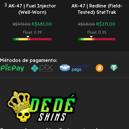
AK-47 | Fuel Injector
AK-47 | Redline (Field-
(Well-Worn)
Tested) StatTrak
R$
681,00
R$
371,00
R$
973,00
R$
531,00
Float: 0.39
Float: 0.35
Métodos de pagamento: