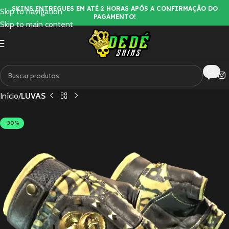
SKINS ENTREGUES EM ATÉ 2 HORAS APÓS A CONFIRMAÇÃO DO
Skip to navigation
PAGAMENTO!
Skip to main content
Início
LUVAS
-30%