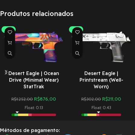
Produtos relacionados
-30%
-30%
Desert Eagle | Ocean
Desert Eagle |
Drive (Minimal Wear)
Printstream (Well-
StatTrak
Worn)
R$
876,00
R$
211,00
R$
1.252,00
R$
302,00
Float: 0.13
Float: 0.43
Métodos de pagamento: