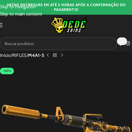
SKINS ENTREGUES EM ATÉ 2 HORAS APÓS A CONFIRMAÇÃO DO
Skip to navigation
PAGAMENTO!
Skip to main content
Início
RIFLES
M4A1-S
-30%