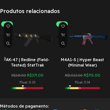
Produtos relacionados
-30%
-30%
AK-47 | Redline (Field-
M4A1-S | Hyper Beast
Tested) StatTrak
(Minimal Wear)
R$
371,00
R$
715,00
R$
531,00
R$
1.023,00
Float: 0.35
Float: 0.14
Métodos de pagamento: