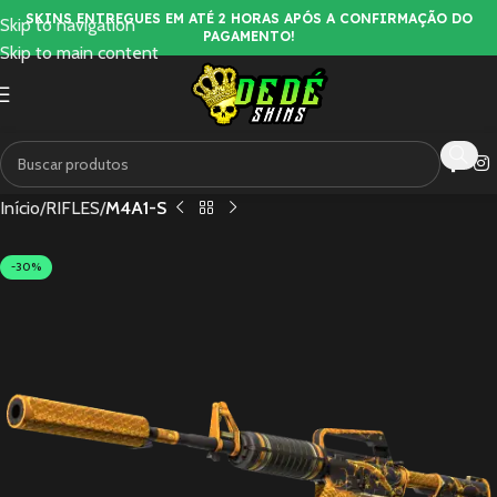
SKINS ENTREGUES EM ATÉ 2 HORAS APÓS A CONFIRMAÇÃO DO
Skip to navigation
PAGAMENTO!
Skip to main content
Início
RIFLES
M4A1-S
-30%