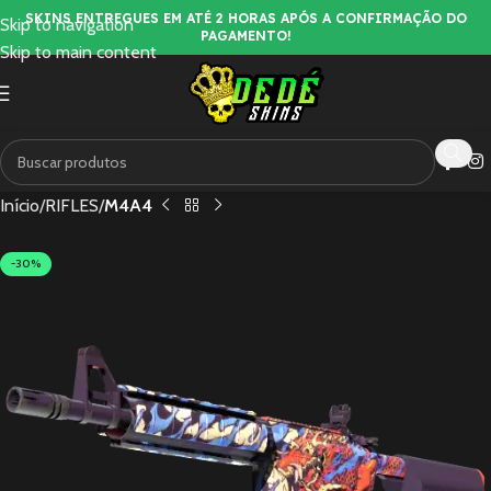
SKINS ENTREGUES EM ATÉ 2 HORAS APÓS A CONFIRMAÇÃO DO
Skip to navigation
PAGAMENTO!
Skip to main content
Início
RIFLES
M4A4
-30%