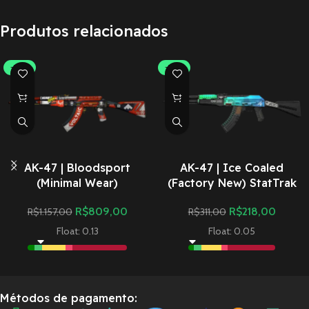
Produtos relacionados
-30%
-30%
AK-47 | Bloodsport
AK-47 | Ice Coaled
(Minimal Wear)
(Factory New) StatTrak
R$
809,00
R$
218,00
R$
1.157,00
R$
311,00
Float: 0.13
Float: 0.05
Métodos de pagamento: