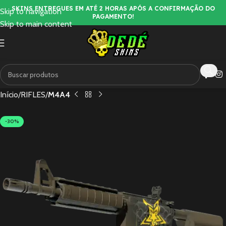
SKINS ENTREGUES EM ATÉ 2 HORAS APÓS A CONFIRMAÇÃO DO
Skip to navigation
PAGAMENTO!
Skip to main content
Início
RIFLES
M4A4
-30%