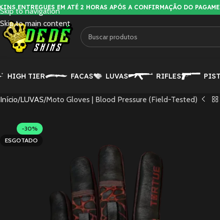
KINS ENTREGUES EM ATÉ 2 HORAS APÓS A CONFIRMAÇÃO DO PAGAM
Skip to navigation
Skip to main content
HIGH TIER
FACAS
LUVAS
RIFLES
PIS
Início
LUVAS
Moto Gloves | Blood Pressure (Field-Tested)
-30%
ESGOTADO