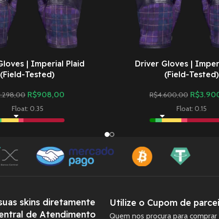
Gloves | Imperial Plaid
Driver Gloves | Imperi
(Field-Tested)
(Field-Tested)
R$
908,00
R$
3.90
1.298,00
R$
4.600,00
Float: 0.35
Float: 0.15
uas skins diretamente
Utilize o Cupom de parcei
entral de Atendimento
Quem nos procura para comprar 