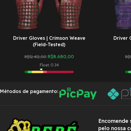
Driver Gloves | Crimson Weave
Driver 
(Field-Tested)
R$
8.680,00
R$
12.412,00
R$
Float: 0.34
Métodos de pagamento:
Encomende s
pelo nossa c