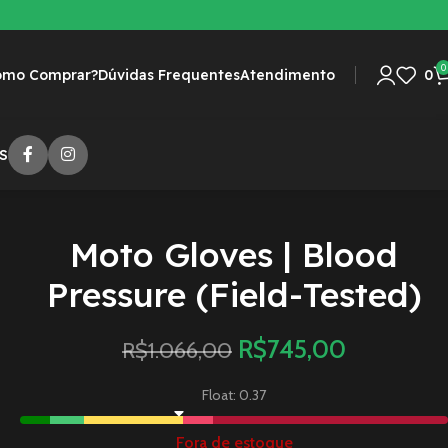
0
omo Comprar?
Dúvidas Frequentes
Atendimento
0
S
Moto Gloves | Blood
Pressure (Field-Tested)
R$
745,00
R$
1.066,00
Float: 0.37
Fora de estoque