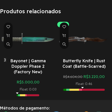
Produtos relacionados
-30%
Bayonet | Gamma
Butterfly Knife | Rust
Doppler Phase 2
Coat (Battle-Scarred)
(Factory New)
R$
3.220,00
R$
4.604,00
R$
5.000,00
Float: 0.46
Float: 0.03
Métodos de pagamento: