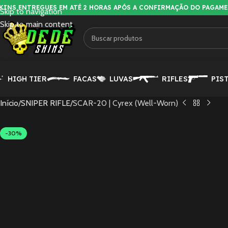
KINS ENTREGUES EM ATÉ 2 HORAS APÓS A CONFIRMAÇÃO DO PAGAM
Skip to navigation
Skip to main content
HIGH TIER
FACAS
LUVAS
RIFLES
PIS
Início
SNIPER RIFLE
SCAR-20 | Cyrex (Well-Worn)
-30%