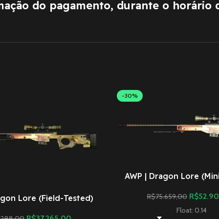
rmação do pagamento, durante o horário 
-30%
AWP | Dragon Lore (Min
R$
52.9
R$
75.659,00
gon Lore (Field-Tested)
Float: 0.14
R$
37.265,00
.288,00