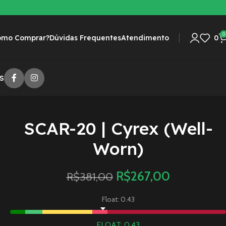
0
omo Comprar?
Dúvidas Frequentes
Atendimento
0
S
SCAR-20 | Cyrex (Well-
Worn)
R$
267,00
R$
381,00
Float: 0.43
FLOAT: 0.43