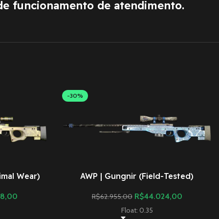
de funcionamento de atendimento.
-30%
imal Wear)
AWP | Gungnir (Field-Tested)
08,00
R$
44.024,00
R$
62.955,00
Float: 0.35