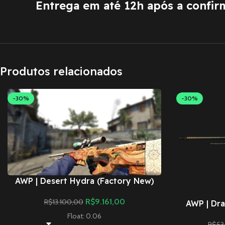
Entrega em até 12h após a confi
Produtos relacionados
-30%
-30%
AWP | Desert Hydra (Factory New)
R$
9.161,00
R$
13.100,00
AWP | Dra
Float: 0.06
R$
53