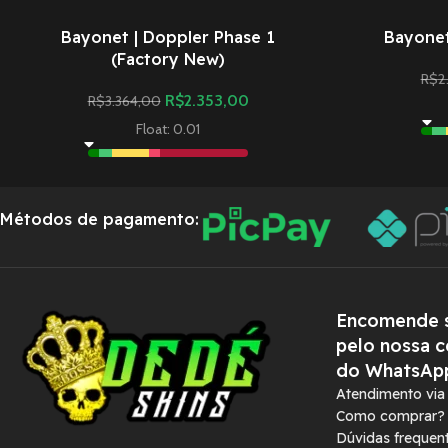
Bayonet | Doppler Phase 1
Bayonet
(Factory New)
R$
2
R$
2.353,00
R$
3.364,00
Float: 0.01
Métodos de pagamento:
Encomende s
pelo nossa c
do WhatsAp
Atendimento vi
Como comprar?
Dúvidas frequen