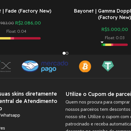
 | Fade (Factory New)
Bayonet | Gamma Doppl
(Factory New
R$
2.086,00
.983,00
R$
5.000,00
Float: 0.04
Float: 0.03
uas skins diretamente
Utilize o Cupom de parcei
entral de Atendimento
Quem nos procura para comprar 
p
nossos parceiros tem descontos
a Whatsapp
nosso site. Utilize o cupom com
patrocinado e receba automati
tes