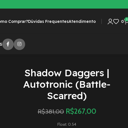
0
omo Comprar?
Dúvidas Frequentes
Atendimento
0
S
Shadow Daggers |
Autotronic (Battle-
Scarred)
R$
267,00
R$
381,00
Float: 0.54