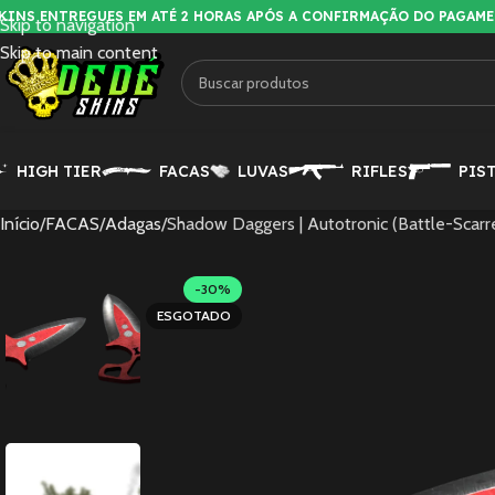
KINS ENTREGUES EM ATÉ 2 HORAS APÓS A CONFIRMAÇÃO DO PAGAM
Skip to navigation
Skip to main content
HIGH TIER
FACAS
LUVAS
RIFLES
PIS
Início
FACAS
Adagas
Shadow Daggers | Autotronic (Battle-Scarr
-30%
ESGOTADO