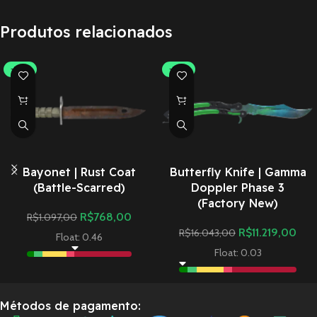
Produtos relacionados
-30%
-30%
Bayonet | Rust Coat
Butterfly Knife | Gamma
(Battle-Scarred)
Doppler Phase 3
(Factory New)
R$
768,00
R$
1.097,00
R$
11.219,00
R$
16.043,00
Float: 0.46
Float: 0.03
Métodos de pagamento: