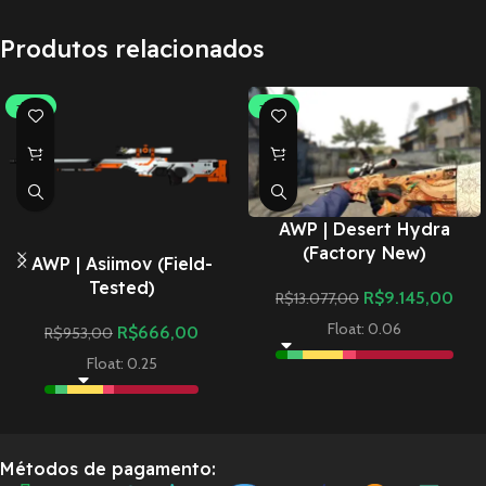
Produtos relacionados
-30%
-30%
AWP | Desert Hydra
(Factory New)
AWP | Asiimov (Field-
Tested)
R$
9.145,00
R$
13.077,00
Float: 0.06
R$
666,00
R$
953,00
Float: 0.25
Métodos de pagamento: