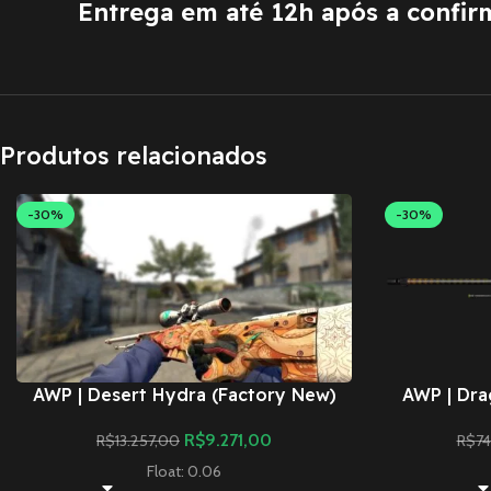
Entrega em até 12h após a confi
Produtos relacionados
-30%
-30%
AWP | Desert Hydra (Factory New)
AWP | Dra
R$
9.271,00
R$
13.257,00
R$
74
Float: 0.06