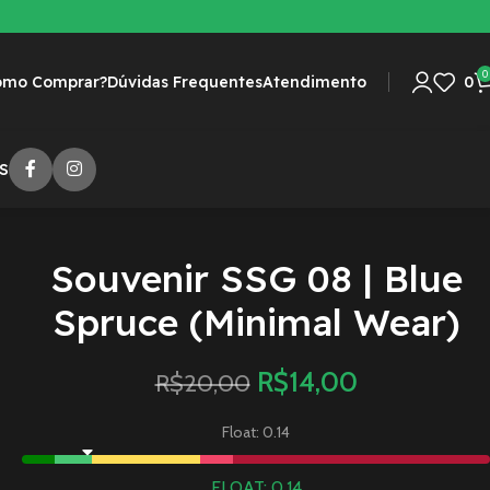
0
omo Comprar?
Dúvidas Frequentes
Atendimento
0
S
Souvenir SSG 08 | Blue
Spruce (Minimal Wear)
R$
14,00
R$
20,00
Float: 0.14
FLOAT: 0.14