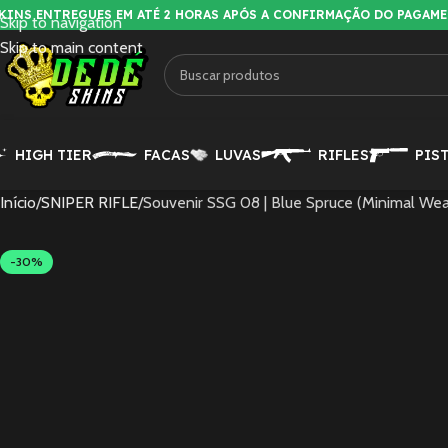
KINS ENTREGUES EM ATÉ 2 HORAS APÓS A CONFIRMAÇÃO DO PAGAM
Skip to navigation
Skip to main content
HIGH TIER
FACAS
LUVAS
RIFLES
PIS
Início
SNIPER RIFLE
Souvenir SSG 08 | Blue Spruce (Minimal Wea
-30%