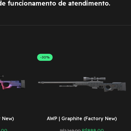
de funcionamento de atendimento.
-30%
y New)
AWP | Graphite (Factory New)
,00
R$
888,00
R$
1.269,00