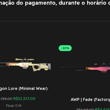
rmação do pagamento, durante o horário 
-30%
gon Lore (Minimal Wear)
R$
52.257,00
.728,00
AWP | Fade (Factor
Float: 0.14
R$
4.625
R$
6.614,00