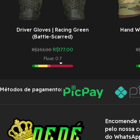
Driver Gloves | Racing Green
Hand Wr
(Battle-Scarred)
R$
177,00
R$
253,00
R
Float: 0.7
Métodos de pagamento:
Encomende s
pelo nossa c
do WhatsAp