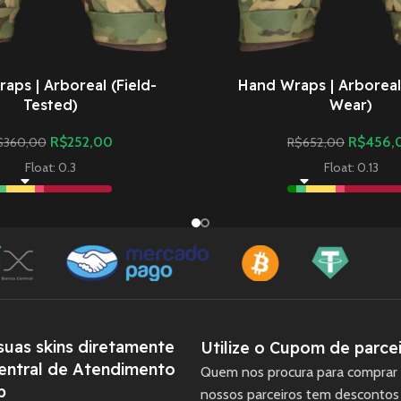
aps | Arboreal (Field-
Hand Wraps | Arboreal
Tested)
Wear)
R$
252,00
R$
456,
$
360,00
R$
652,00
Float: 0.3
Float: 0.13
uas skins diretamente
Utilize o Cupom de parcei
entral de Atendimento
Quem nos procura para comprar 
p
nossos parceiros tem descontos