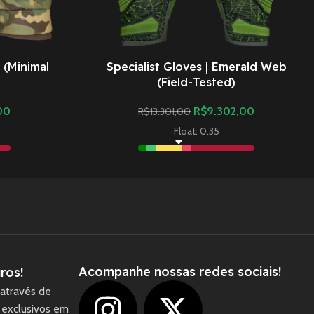
 (Minimal
Specialist Gloves | Emerald Web
(Field-Tested)
00
R$
9.302,00
R$
13.301,00
Float: 0.35
Acompanhe nossas redes sociais!
ros!
através de
 exclusivos em