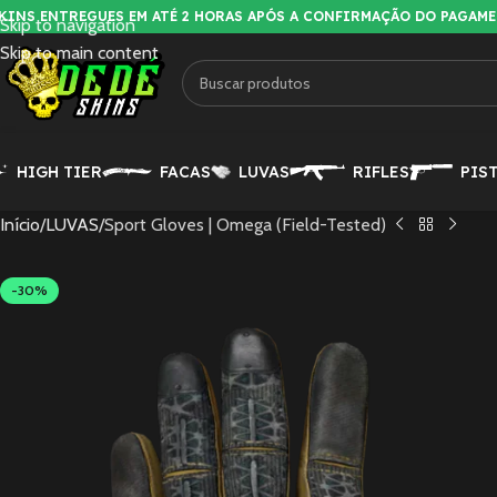
KINS ENTREGUES EM ATÉ 2 HORAS APÓS A CONFIRMAÇÃO DO PAGAM
Skip to navigation
Skip to main content
HIGH TIER
FACAS
LUVAS
RIFLES
PIS
Início
LUVAS
Sport Gloves | Omega (Field-Tested)
-30%